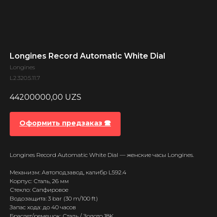
Longines Record Automatic White Dial
Longines
L2.320.5.11.7
44200000,00
UZS
Оформить предзаказ 🕿
Longines Record Automatic White Dial — женские часы Longines.
Механизм: Автоподзавод, калибр L592.4
Корпус: Сталь, 26 мм
Стекло: Сапфировое
Водозащита: 3 bar (30 m/100 ft)
Запас хода: до 40 часов
Браслет/ремешок: Сталь / Золото 18K