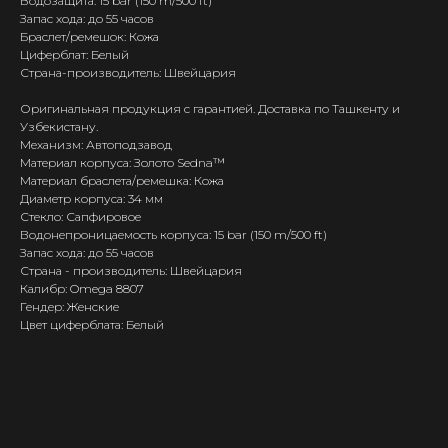
Водозащита: 15 bar (150 m/500 ft)
Запас хода: до 55 часов
Браслет/ремешок: Кожа
Циферблат: Белый
Страна-производитель: Швейцария
Оригинальная продукция с гарантией. Доставка по Ташкенту и
Узбекистану.
Механизм: Автоподзавод
Материал корпуса: Золото Sedna™
Материал браслета/ремешка: Кожа
Диаметр корпуса: 34 мм
Стекло: Сапфировое
Водонепроницаемость корпуса: 15 bar (150 m/500 ft)
Запас хода: до 55 часов
Страна - производитель: Швейцария
Калибр: Omega 8807
Гендер: Женские
Цвет циферблата: Белый