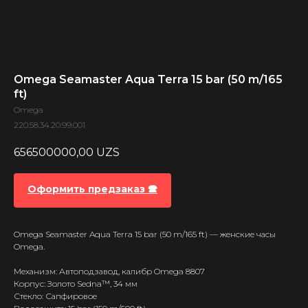
Omega Seamaster Aqua Terra 15 bar (50 m/165
ft)
Omega
220.58.34.20.99.001
656500000,00
UZS
Оформить предзаказ 🕿
Omega Seamaster Aqua Terra 15 bar (50 m/165 ft) — женские часы
Omega.
Механизм: Автоподзавод, калибр Omega 8807
Корпус: Золото Sedna™, 34 мм
Стекло: Сапфировое