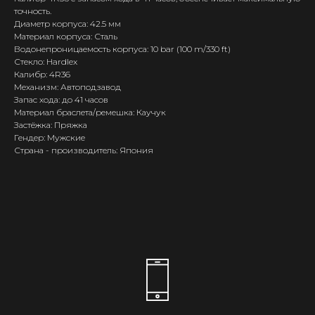
точность.
Диаметр корпуса: 42.5 мм
Материал корпуса: Сталь
Водонепроницаемость корпуса: 10 bar (100 m/330 ft)
Стекло: Hardlex
Калибр: 4R36
Механизм: Автоподзавод
Запас хода: до 41 часов
Материал браслета/ремешка: Каучук
Застёжка: Пряжка
Гендер: Мужские
Страна - производитель: Япония