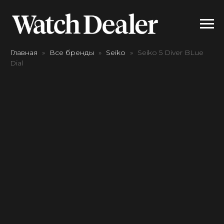
Главная
Все бренды
Seiko
Seiko 5 Diver BLue
Dial