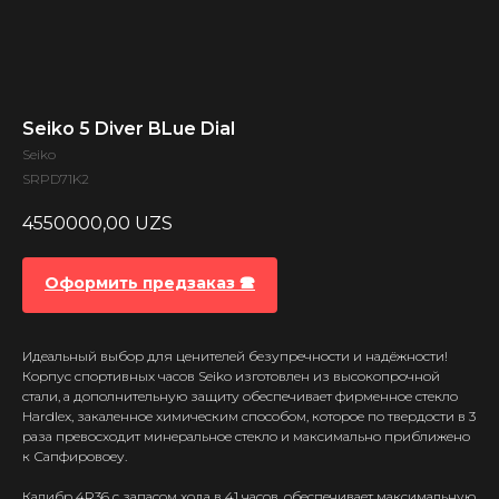
Seiko 5 Diver BLue Dial
Seiko
SRPD71K2
4550000,00
UZS
Оформить предзаказ 🕿
Идеальный выбор для ценителей безупречности и надёжности!
Корпус спортивных часов Seiko изготовлен из высокопрочной
стали, а дополнительную защиту обеспечивает фирменное стекло
Hardlex, закаленное химическим способом, которое по твердости в 3
раза превосходит минеральное стекло и максимально приближено
к Сапфировоеу.
Калибр 4R36 с запасом хода в 41 часов, обеспечивает максимальную