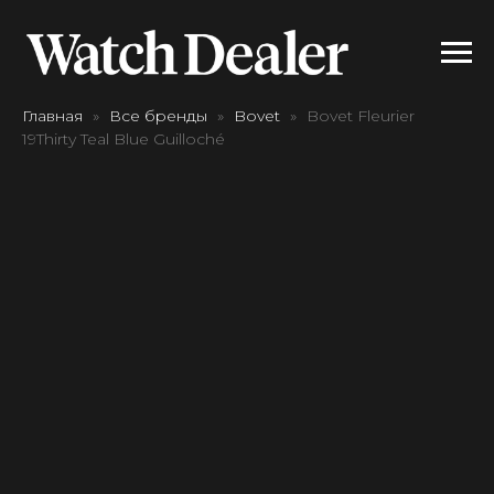
Главная
Все бренды
Bovet
Bovet Fleurier
19Thirty Teal Blue Guilloché