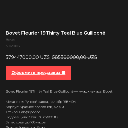
Bovet Fleurier 19Thirty Teal Blue Guilloché
Bovet
NTR0103
579447000,00
UZS
585300000,00
UZS
Оформить предзаказ 🕿
Bovet Fleurier 19Thirty Teal Blue Guilloché — мужские часы Bovet.
Механизм: Ручной завод, калибр 15BM04
Корпус: Красное золото 18K, 42 мм
Стекло: Сапфировое
Водозащита: 3 bar (30 m/100 ft)
Запас хода: до 168 часов
Браслет/ремешок: Кожа