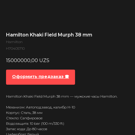
Hamilton Khaki Field Murph 38 mm
Hamilton
H70405710
15000000,00
UZS
Оформить предзаказ 🕿
Hamilton Khaki Field Murph 38 mm — мужские часы Hamilton.
Механизм: Автоподзавод, калибр H-10
Корпус: Сталь, 38 мм
Стекло: Сапфировое
Водозащита: 10 bar (100 m/330 ft)
Запас хода: До 80 часов
Циферблат: Белый