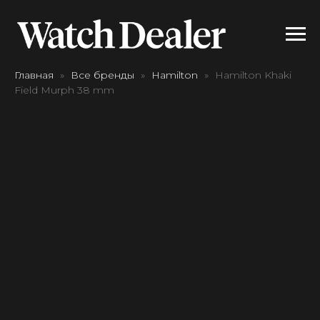
Главная
Все бренды
Hamilton
Hamilton Khaki
Field Murph 38 mm