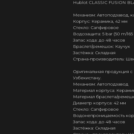
Hublot CLASSIC FUSION BL
Механизм: Автоподзавод, к
Корпус: Керамика, 42 мм
Стекло: Сапфировое
Водозащита: 5 bar (50 m/165 f
Запас хода: до 48 часов
Браслет/ремешок: Каучук
Застёжка: Складная
Страна-производитель: Шв
Оригинальная продукция с 
Узбекистану.
Механизм: Автоподзавод
Материал корпуса: Керами
Материал браслета/ремешк
Диаметр корпуса: 42 мм
Стекло: Сапфировое
Водонепроницаемость корпус
Запас хода: до 48 часов
Застёжка: Складная