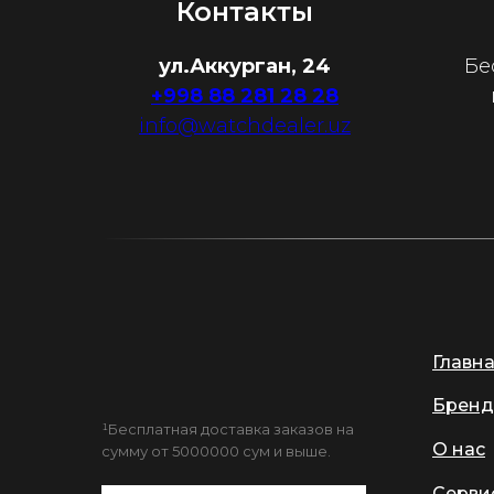
Контакты
ул.Аккурган, 24
Бе
+998 88 281 28 28
info@watchdealer.uz
Главн
Бренд
¹Бесплатная доставка заказов на
О нас
сумму от 5000000 сум и выше.
Серви