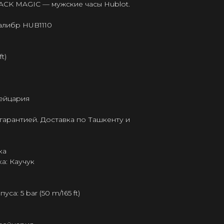
ACK MAGIC — мужские часы Hublot.
алибр HUB1110
t)
ейцария
гарантией. Доставка по Ташкенту и
ка
а: Каучук
а: 5 bar (50 m/165 ft)