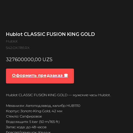
Hublot CLASSIC FUSION KING GOLD
Hublot
542.OX.1181.RX
327600000,00
UZS
Оформить предзаказ 🕿
Hublot CLASSIC FUSION KING GOLD — мужские часы Hublot.
Механизм: Автоподзавод, калибр HUB1110
Корпус: Золото King Gold, 42 мм
Стекло: Сапфировое
Водозащита: 5 bar (50 m/165 ft)
Запас хода: до 48 часов
Браслет/ремешок: Каучук