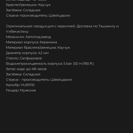
Браслет/ремешок: Каучук
Застёжка: Складная
Страна-производитель: Швейцария
Оригинальная продукция с гарантией. Доставка по Ташкенту и
Узбекистану.
Механизм: Автоподзавод
Материал корпуса: Керамика
Материал браслета/ремешка: Каучук
Диаметр корпуса: 42 мм
Стекло: Сапфировое
Водонепроницаемость корпуса: 5 bar (50 m/165 ft)
Запас хода: до 48 часов
Застёжка: Складная
Страна - производитель: Швейцария
Калибр: HUB1110
Гендер: Мужские