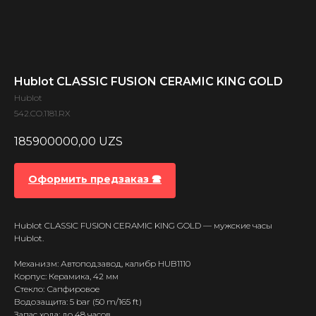
Hublot CLASSIC FUSION CERAMIC KING GOLD
Hublot
542.CO.1181.RX
185900000,00
UZS
Оформить предзаказ 🕿
Hublot CLASSIC FUSION CERAMIC KING GOLD — мужские часы
Hublot.
Механизм: Автоподзавод, калибр HUB1110
Корпус: Керамика, 42 мм
Стекло: Сапфировое
Водозащита: 5 bar (50 m/165 ft)
Запас хода: до 48 часов