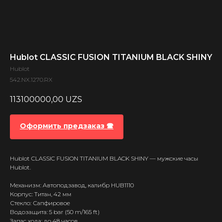
Hublot CLASSIC FUSION TITANIUM BLACK SHINY
Hublot
542.NX.1270.RX
113100000,00
UZS
Оформить предзаказ 🕿
Hublot CLASSIC FUSION TITANIUM BLACK SHINY — мужские часы
Hublot.
Механизм: Автоподзавод, калибр HUB1110
Корпус: Титан, 42 мм
Стекло: Сапфировое
Водозащита: 5 bar (50 m/165 ft)
Запас хода: до 48 часов