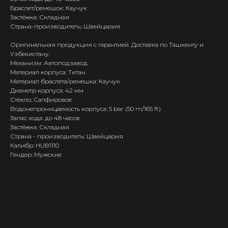
Браслет/ремешок: Каучук
Застёжка: Складная
Страна-производитель: Швейцария
Оригинальная продукция с гарантией. Доставка по Ташкенту и
Узбекистану.
Механизм: Автоподзавод
Материал корпуса: Титан
Материал браслета/ремешка: Каучук
Диаметр корпуса: 42 мм
Стекло: Сапфировое
Водонепроницаемость корпуса: 5 bar (50 m/165 ft)
Запас хода: до 48 часов
Застёжка: Складная
Страна - производитель: Швейцария
Калибр: HUB1110
Гендер: Мужские