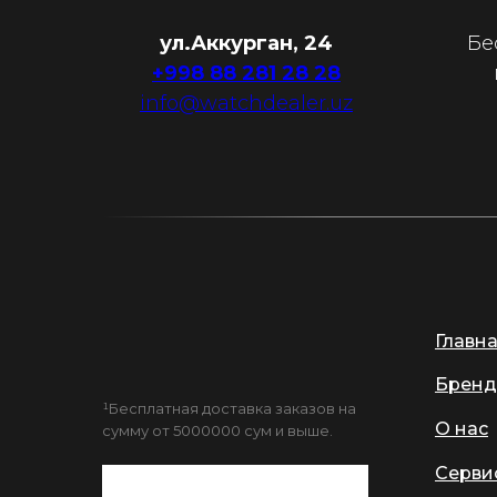
ул.Аккурган, 24
Бе
+998 88 281 28 28
info@watchdealer.uz
Главн
Бренд
¹Бесплатная доставка заказов на
О нас
сумму от 5000000 сум и выше.
Серви