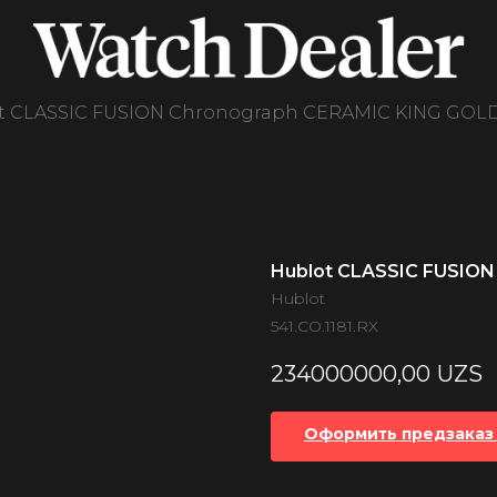
t CLASSIC FUSION Chronograph CERAMIC KING GOL
Hublot CLASSIC FUSION
Hublot
541.CO.1181.RX
234000000,00
UZS
Оформить предзаказ 