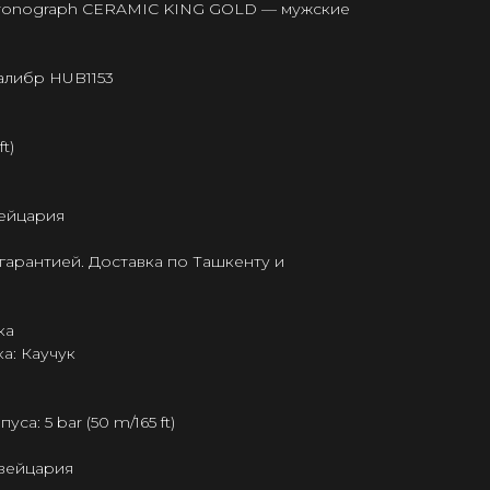
hronograph CERAMIC KING GOLD — мужские
алибр HUB1153
t)
ейцария
гарантией. Доставка по Ташкенту и
ка
а: Каучук
а: 5 bar (50 m/165 ft)
Швейцария