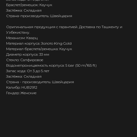
Браслет/ремешок: Каучук
Застёжка: Складная
Страна-производитель: Швейцария
Оригинальная продукция с гарантией. Доставка по Ташкенту и
Узбекистану.
Механизм: Кварц
Материал корпуса: Золото King Gold
Материал браслета/ремешка: Каучук
Диаметр корпуса: 33 мм
Стекло: Сапфировое
Водонепроницаемость корпуса: 5 bar (50 m/165 ft)
Запас хода: От 3 до 5 лет
Застёжка: Складная
Страна - производитель: Швейцария
Калибр: HUB2912
Гендер: Женские