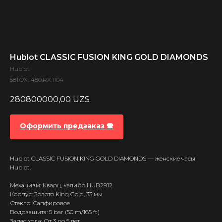
Hublot CLASSIC FUSION KING GOLD DIAMONDS
Hublot
581.OX.1480.RX.1104
280800000,00
UZS
Оформить предзаказ 🕿
Hublot CLASSIC FUSION KING GOLD DIAMONDS — женские часы
Hublot.
Механизм: Кварц, калибр HUB2912
Корпус: Золото King Gold, 33 мм
Стекло: Сапфировое
Водозащита: 5 bar (50 m/165 ft)
Запас хода: От 3 до 5 лет