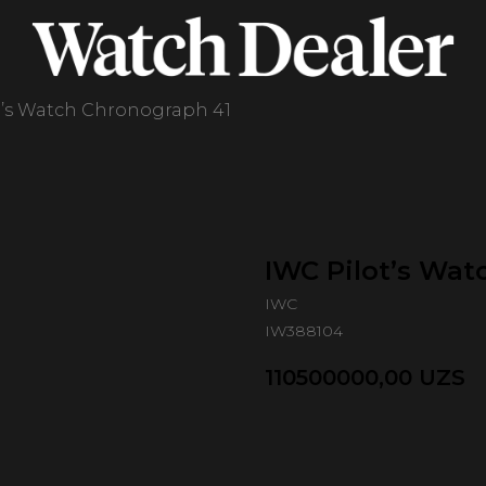
t’s Watch Chronograph 41
IWC Pilot’s Wat
IWC
IW388104
110500000,00
UZS
Оформить предзаказ 