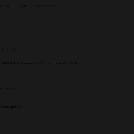
aph 41 — мужские часы IWC.
ейцария
гарантией. Доставка по Ташкенту и
а: Сталь
Швейцария