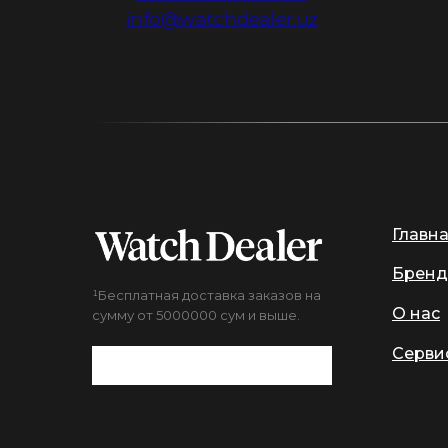
info@watchdealer.uz
Главн
Бренд
¹Бесплатная доставка заказов на
О нас
сумму от 5000000 сум и выше.
Серви