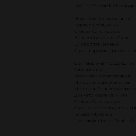
IWC Pilot’s Watch Chronogr
Механизм: Автоподзавод
Корпус: Сталь, 41 мм
Стекло: Сапфировое
Браслет/ремешок: Сталь
Циферблат: Зелёный
Страна-производитель: Шв
Оригинальная продукция с 
Узбекистану.
Механизм: Автоподзавод
Материал корпуса: Сталь
Материал браслета/ремешк
Диаметр корпуса: 41 мм
Стекло: Сапфировое
Страна - производитель: 
Гендер: Мужские
Цвет циферблата: Зелёный