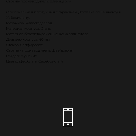
Страна-производитель: Швейцария
Оригинальная продукция с гарантией. Доставка по Ташкенту и
Узбекистану.
Механизм: Автоподзавод
Материал корпуса: Сталь
Материал браслета/ремешка: Кожа аллигатора
Диаметр корпуса: 40 мм
Стекло: Сапфировое
Страна - производитель: Швейцария
Гендер: Мужские
Цвет циферблата: Серебристый