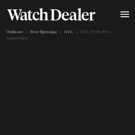
Главная
Все бренды
IWC
IWC Portofino
Automatic