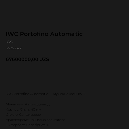
IWC Portofino Automatic
IWC
IW356527
67600000,00
UZS
Оформить предзаказ 🕿
IWC Portofino Automatic — мужские часы IWC.
Механизм: Автоподзавод
Корпус: Сталь, 40 мм
Стекло: Сапфировое
Браслет/ремешок: Кожа аллигатора
Циферблат: Серебристый