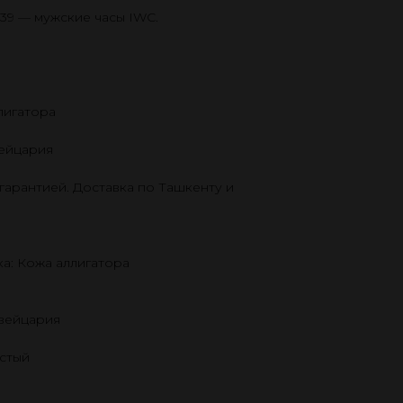
 39 — мужские часы IWC.
лигатора
ейцария
гарантией. Доставка по Ташкенту и
а: Кожа аллигатора
Швейцария
стый