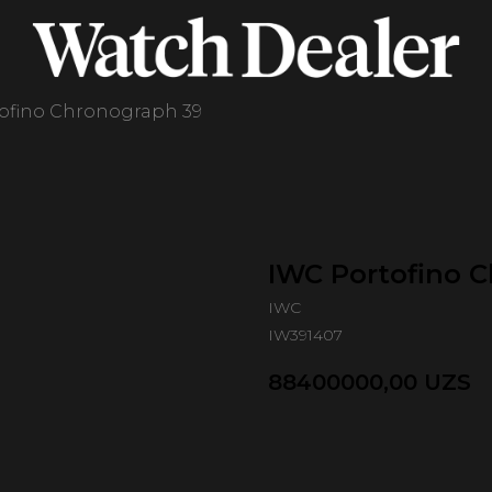
ofino Chronograph 39
IWC Portofino 
IWC
IW391407
88400000,00
UZS
Оформить предзаказ 