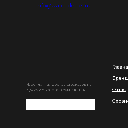
info@watchdealer.uz
Главн
Бренд
¹Бесплатная доставка заказов на
О нас
сумму от 5000000 сум и выше.
Серви