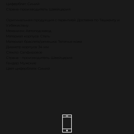
Циферблат: Синий
Страна-производитель: Швейцария
Оригинальная продукция с гарантией. Доставка по Ташкенту и
Узбекистану.
Механизм: Автоподзавод
Материал корпуса: Сталь
Материал браслета/ремешка: Телячья кожа
Диаметр корпуса: 34 мм
Стекло: Сапфировое
Страна - производитель: Швейцария
Гендер: Мужские
Цвет циферблата: Синий