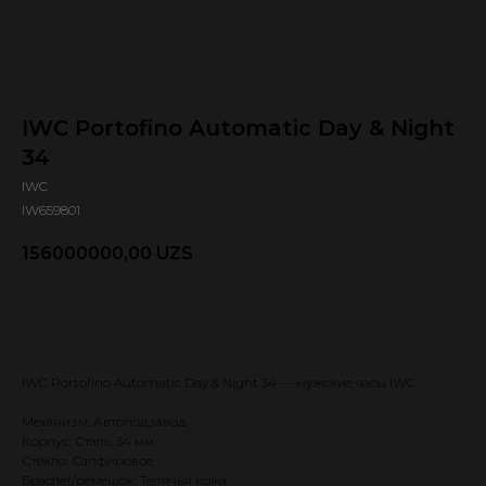
IWC Portofino Automatic Day & Night
34
IWC
IW659801
156000000,00
UZS
Оформить предзаказ 🕿
IWC Portofino Automatic Day & Night 34 — мужские часы IWC.
Механизм: Автоподзавод
Корпус: Сталь, 34 мм
Стекло: Сапфировое
Браслет/ремешок: Телячья кожа