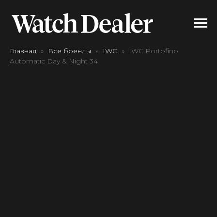
Главная
Все бренды
IWC
IWC Portofino
Automatic Day & Night 34