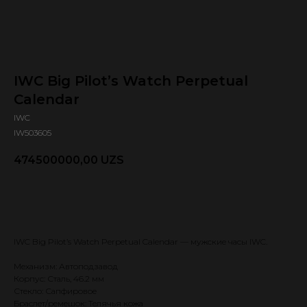
IWC Big Pilot’s Watch Perpetual
Calendar
IWC
IW503605
474500000,00
UZS
Оформить предзаказ 🕿
IWC Big Pilot’s Watch Perpetual Calendar — мужские часы IWC.
Механизм: Автоподзавод
Корпус: Сталь, 46.2 мм
Стекло: Сапфировое
Браслет/ремешок: Телячья кожа