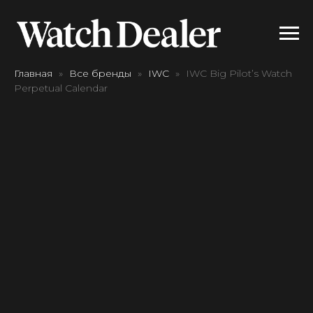
Главная
Все бренды
IWC
IWC Big Pilot’s Watch
Perpetual Calendar