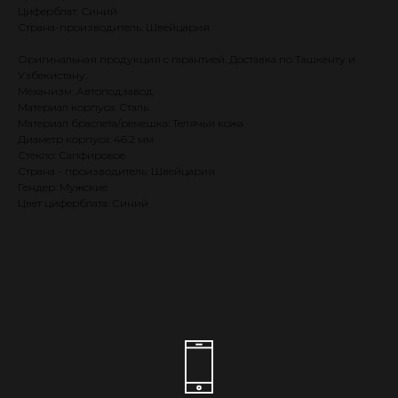
Циферблат: Синий
Страна-производитель: Швейцария
Оригинальная продукция с гарантией. Доставка по Ташкенту и
Узбекистану.
Механизм: Автоподзавод
Материал корпуса: Сталь
Материал браслета/ремешка: Телячья кожа
Диаметр корпуса: 46.2 мм
Стекло: Сапфировое
Страна - производитель: Швейцария
Гендер: Мужские
Цвет циферблата: Синий