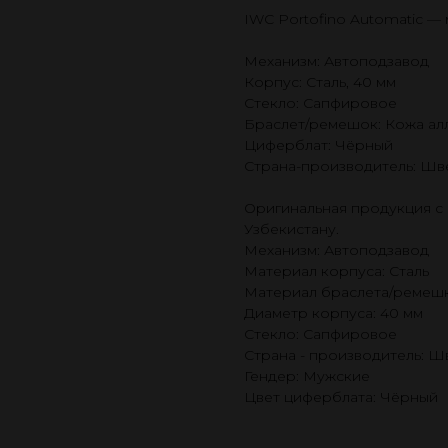
IWC Portofino Automatic —
Механизм: Автоподзавод
Корпус: Сталь, 40 мм
Стекло: Сапфировое
Браслет/ремешок: Кожа ал
Циферблат: Чёрный
Страна-производитель: Шв
Оригинальная продукция с 
Узбекистану.
Механизм: Автоподзавод
Материал корпуса: Сталь
Материал браслета/ремешк
Диаметр корпуса: 40 мм
Стекло: Сапфировое
Страна - производитель: 
Гендер: Мужские
Цвет циферблата: Чёрный