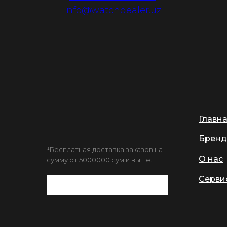
info@watchdealer.uz
Главн
Бренд
¹Бесплатная доставка заказов на
О нас
сумму от 5000000 сум и выше.
Серви