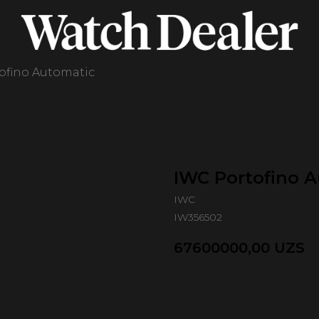
ofino Automatic
IWC Portofino 
IWC
IW356502
67600000,00
UZS
Оформить предзаказ 