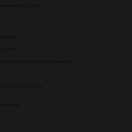
 мужские часы IWC.
лигатора
ейцария
гарантией. Доставка по Ташкенту и
а: Кожа аллигатора
Швейцария