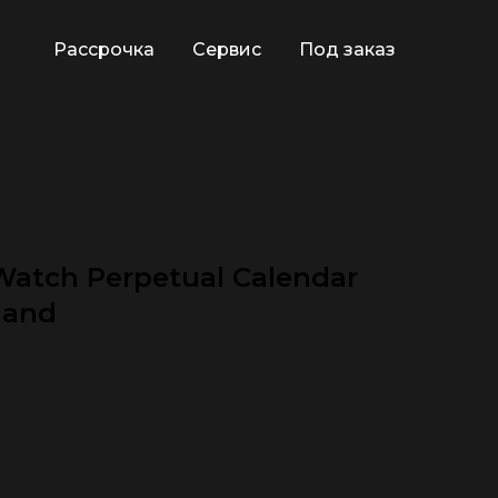
Рассрочка
Сервис
Под заказ
 Watch Perpetual Calendar
land
🕿