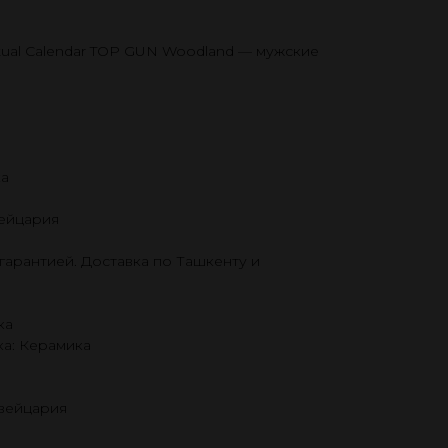
etual Calendar TOP GUN Woodland — мужские
ка
ейцария
гарантией. Доставка по Ташкенту и
ка
а: Керамика
Швейцария