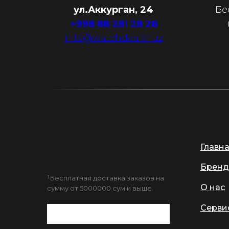
ул.Аккурган, 24
Бе
+998 88 281 28 28
info@watchdealer.uz
Главн
Бренд
¹Бесплатная доставка заказов на
О нас
сумму от 5000000 сум и выше.
Серви