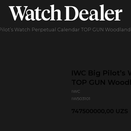
Pilot’s Watch Perpetual Calendar TOP GUN Woodland
IWC Big Pilot’s
TOP GUN Wood
IWC
IW503101
747500000,00
UZS
Оформить предзаказ 