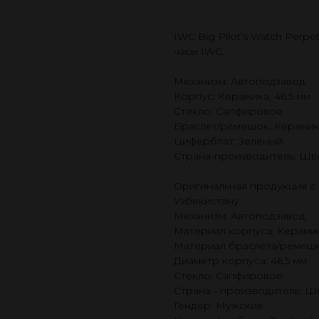
IWC Big Pilot’s Watch Perp
часы IWC.
Механизм: Автоподзавод
Корпус: Керамика, 46.5 мм
Стекло: Сапфировое
Браслет/ремешок: Керами
Циферблат: Зелёный
Страна-производитель: Шв
Оригинальная продукция с 
Узбекистану.
Механизм: Автоподзавод
Материал корпуса: Керами
Материал браслета/ремешк
Диаметр корпуса: 46.5 мм
Стекло: Сапфировое
Страна - производитель: 
Гендер: Мужские