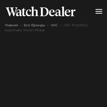
Главная
Все бренды
IWC
IWC Portofino
Automatic Moon Phase