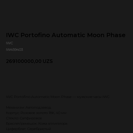
IWC Portofino Automatic Moon Phase
IWC
IW459403
269100000,00
UZS
Оформить предзаказ 🕿
IWC Portofino Automatic Moon Phase — мужские часы IWC.
Механизм: Автоподзавод
Корпус: Розовое золото 18K, 40 мм
Стекло: Сапфировое
Браслет/ремешок: Кожа аллигатора
Циферблат: Серебристый