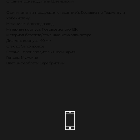
Страна-производитель: Швейцария
Оригинальная продукция с гарантией. Доставка по Ташкенту и
Узбекистану.
Механизм: Автоподзавод
Материал корпуса: Розовое золото 18K
Материал браслета/ремешка: Кожа аллигатора
Диаметр корпуса: 40 мм
Стекло: Сапфировое
Страна - производитель: Швейцария
Гендер: Мужские
Цвет циферблата: Серебристый