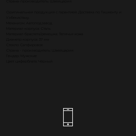
Страна-производитель: Швейцария
Оригинальная продукция с гарантией. Доставка по Ташкенту и
Узбекистану.
Механизм: Автоподзавод
Материал корпуса: Сталь
Материал браслета/ремешка: Телячья кожа
Диаметр корпуса: 37 мм
Стекло: Сапфировое
Страна - производитель: Швейцария
Гендер: Мужские
Цвет циферблата: Чёрный