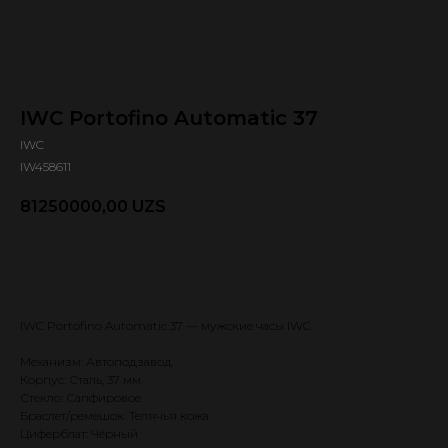
IWC Portofino Automatic 37
IWC
IW458611
81250000,00
UZS
Оформить предзаказ 🕿
IWC Portofino Automatic 37 — мужские часы IWC.
Механизм: Автоподзавод
Корпус: Сталь, 37 мм
Стекло: Сапфировое
Браслет/ремешок: Телячья кожа
Циферблат: Чёрный