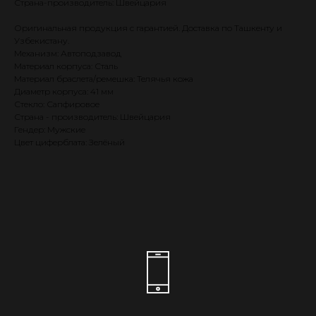
Страна-производитель: Швейцария
Оригинальная продукция с гарантией. Доставка по Ташкенту и
Узбекистану.
Механизм: Автоподзавод
Материал корпуса: Сталь
Материал браслета/ремешка: Телячья кожа
Диаметр корпуса: 41 мм
Стекло: Сапфировое
Страна - производитель: Швейцария
Гендер: Мужские
Цвет циферблата: Зелёный