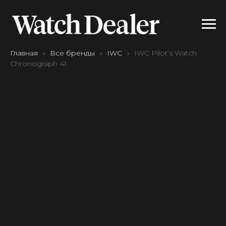
Главная
Все бренды
IWC
IWC Pilot’s Watch
Chronograph 41