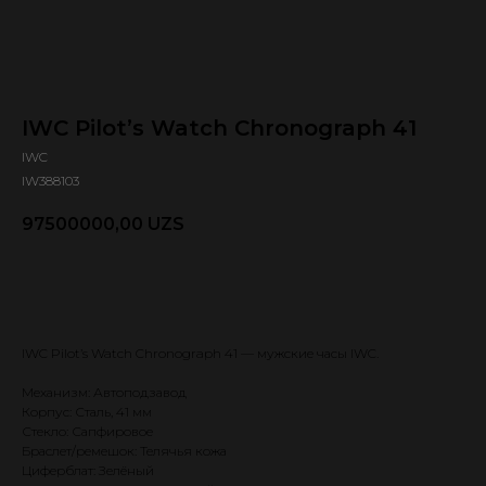
IWC Pilot’s Watch Chronograph 41
IWC
IW388103
97500000,00
UZS
Оформить предзаказ 🕿
IWC Pilot’s Watch Chronograph 41 — мужские часы IWC.
Механизм: Автоподзавод
Корпус: Сталь, 41 мм
Стекло: Сапфировое
Браслет/ремешок: Телячья кожа
Циферблат: Зелёный