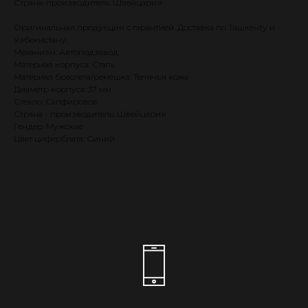
Страна-производитель: Швейцария
Оригинальная продукция с гарантией. Доставка по Ташкенту и
Узбекистану.
Механизм: Автоподзавод
Материал корпуса: Сталь
Материал браслета/ремешка: Телячья кожа
Диаметр корпуса: 37 мм
Стекло: Сапфировое
Страна - производитель: Швейцария
Гендер: Мужские
Цвет циферблата: Синий