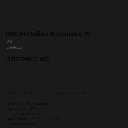
IWC Portofino Automatic 37
IWC
IW658602
152100000,00
UZS
Оформить предзаказ 🕿
IWC Portofino Automatic 37 — мужские часы IWC.
Механизм: Автоподзавод
Корпус: Сталь, 37 мм
Стекло: Сапфировое
Браслет/ремешок: Телячья кожа
Циферблат: Синий