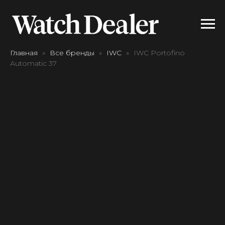
Главная
Все бренды
IWC
IWC Portofino
Automatic 37