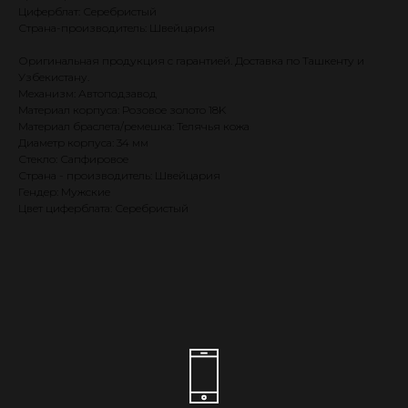
Циферблат: Серебристый
Страна-производитель: Швейцария
Оригинальная продукция с гарантией. Доставка по Ташкенту и
Узбекистану.
Механизм: Автоподзавод
Материал корпуса: Розовое золото 18K
Материал браслета/ремешка: Телячья кожа
Диаметр корпуса: 34 мм
Стекло: Сапфировое
Страна - производитель: Швейцария
Гендер: Мужские
Цвет циферблата: Серебристый