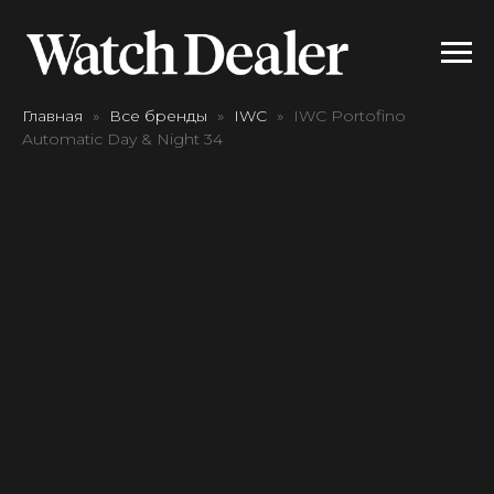
Главная
Все бренды
IWC
IWC Portofino
Automatic Day & Night 34