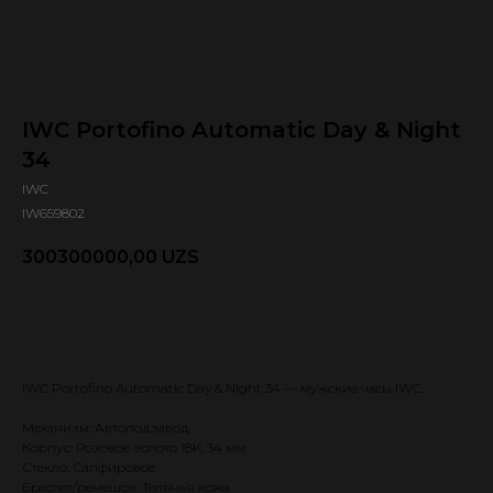
IWC Portofino Automatic Day & Night
34
IWC
IW659802
300300000,00
UZS
Оформить предзаказ 🕿
IWC Portofino Automatic Day & Night 34 — мужские часы IWC.
Механизм: Автоподзавод
Корпус: Розовое золото 18K, 34 мм
Стекло: Сапфировое
Браслет/ремешок: Телячья кожа