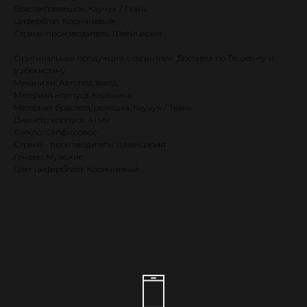
Браслет/ремешок: Каучук / Ткань
Циферблат: Коричневый
Страна-производитель: Швейцария
Оригинальная продукция с гарантией. Доставка по Ташкенту и
Узбекистану.
Механизм: Автоподзавод
Материал корпуса: Керамика
Материал браслета/ремешка: Каучук / Ткань
Диаметр корпуса: 41 мм
Стекло: Сапфировое
Страна - производитель: Швейцария
Гендер: Мужские
Цвет циферблата: Коричневый