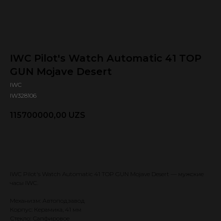
IWC Pilot's Watch Automatic 41 TOP
GUN Mojave Desert
IWC
IW328106
115700000,00
UZS
Оформить предзаказ 🕿
IWC Pilot's Watch Automatic 41 TOP GUN Mojave Desert — мужские
часы IWC.
Механизм: Автоподзавод
Корпус: Керамика, 41 мм
Стекло: Сапфировое