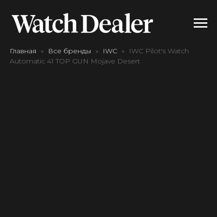
Главная
Все бренды
IWC
IWC Pilot's Watch
Automatic 41 TOP GUN Mojave Desert