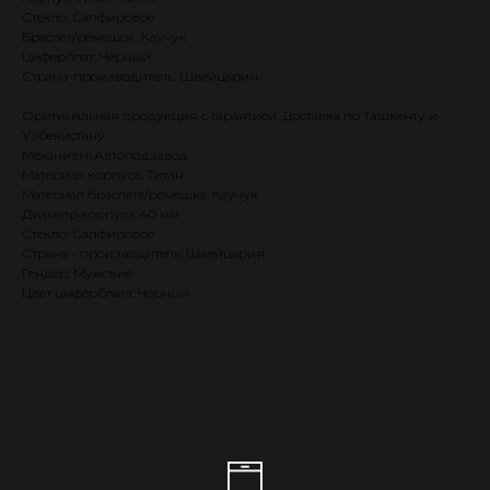
Стекло: Сапфировое
Браслет/ремешок: Каучук
Циферблат: Чёрный
Страна-производитель: Швейцария
Оригинальная продукция с гарантией. Доставка по Ташкенту и
Узбекистану.
Механизм: Автоподзавод
Материал корпуса: Титан
Материал браслета/ремешка: Каучук
Диаметр корпуса: 40 мм
Стекло: Сапфировое
Страна - производитель: Швейцария
Гендер: Мужские
Цвет циферблата: Чёрный