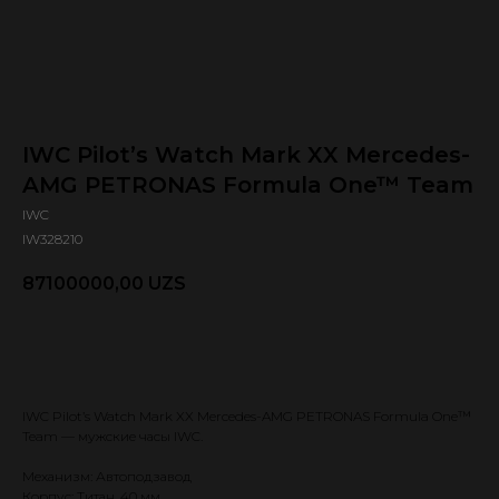
IWC Pilot’s Watch Mark XX Mercedes-
AMG PETRONAS Formula One™ Team
IWC
IW328210
87100000,00
UZS
Оформить предзаказ 🕿
IWC Pilot’s Watch Mark XX Mercedes-AMG PETRONAS Formula One™
Team — мужские часы IWC.
Механизм: Автоподзавод
Корпус: Титан, 40 мм