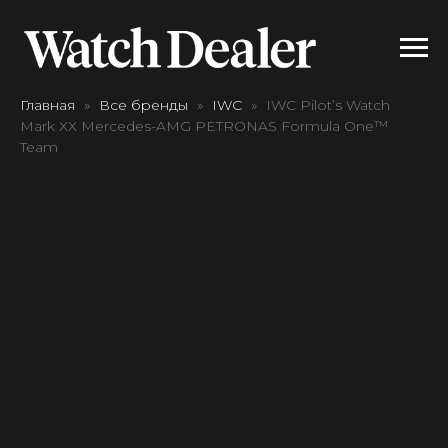
Главная
Все бренды
IWC
IWC Pilot’s Watch
Mark XX Mercedes-AMG PETRONAS Formula One™
Team