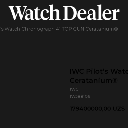
t’s Watch Chronograph 41 TOP GUN Ceratanium®
IWC Pilot’s Wa
Ceratanium®
IWC
IW388106
179400000,00
UZS
Оформить предзаказ 