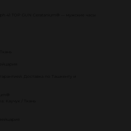
raph 41 TOP GUN Ceratanium® — мужские часы
 Ткань
ейцария
гарантией. Доставка по Ташкенту и
nium®
: Каучук / Ткань
Швейцария