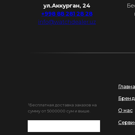
ул.Аккурган, 24
Бе
+998 88 281 28 28
info@watchdealer.uz
Главн
Бренд
¹Бесплатная доставка заказов на
О нас
сумму от 5000000 сум и выше.
Серви