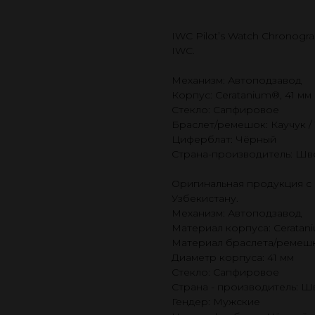
IWC Pilot’s Watch Chronog
IWC.
Механизм: Автоподзавод
Корпус: Ceratanium®, 41 мм
Стекло: Сапфировое
Браслет/ремешок: Каучук /
Циферблат: Чёрный
Страна-производитель: Шв
Оригинальная продукция с 
Узбекистану.
Механизм: Автоподзавод
Материал корпуса: Cerata
Материал браслета/ремешка
Диаметр корпуса: 41 мм
Стекло: Сапфировое
Страна - производитель: 
Гендер: Мужские