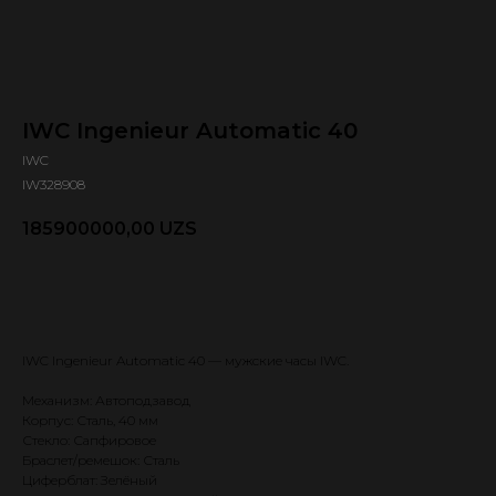
IWC Ingenieur Automatic 40
IWC
IW328908
185900000,00
UZS
Оформить предзаказ 🕿
IWC Ingenieur Automatic 40 — мужские часы IWC.
Механизм: Автоподзавод
Корпус: Сталь, 40 мм
Стекло: Сапфировое
Браслет/ремешок: Сталь
Циферблат: Зелёный