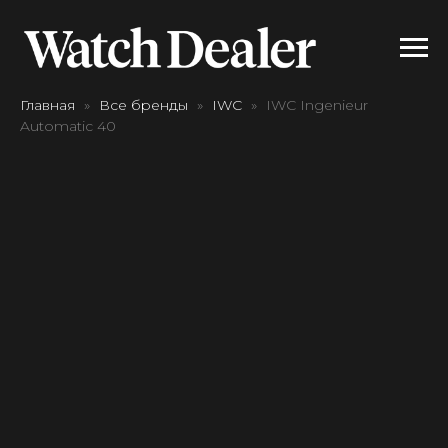
Главная
Все бренды
IWC
IWC Ingenieur
Automatic 40