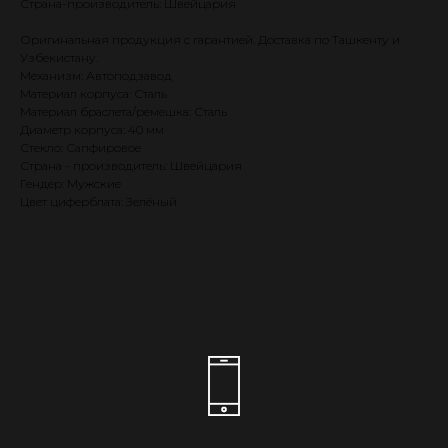
Страна-производитель: Швейцария
Оригинальная продукция с гарантией. Доставка по Ташкенту и
Узбекистану.
Механизм: Автоподзавод
Материал корпуса: Сталь
Материал браслета/ремешка: Сталь
Диаметр корпуса: 40 мм
Стекло: Сапфировое
Страна - производитель: Швейцария
Гендер: Мужские
Цвет циферблата: Зелёный