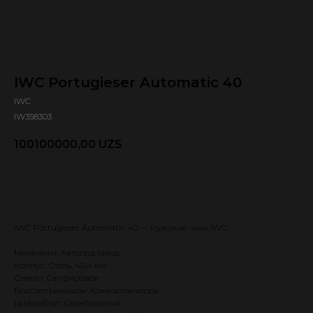
IWC Portugieser Automatic 40
IWC
IW358303
100100000,00
UZS
Оформить предзаказ 🕿
IWC Portugieser Automatic 40 — мужские часы IWC.
Механизм: Автоподзавод
Корпус: Сталь, 40.4 мм
Стекло: Сапфировое
Браслет/ремешок: Кожа аллигатора
Циферблат: Серебристый