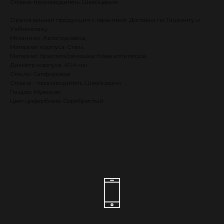
Страна-производитель: Швейцария
Оригинальная продукция с гарантией. Доставка по Ташкенту и
Узбекистану.
Механизм: Автоподзавод
Материал корпуса: Сталь
Материал браслета/ремешка: Кожа аллигатора
Диаметр корпуса: 40.4 мм
Стекло: Сапфировое
Страна - производитель: Швейцария
Гендер: Мужские
Цвет циферблата: Серебристый