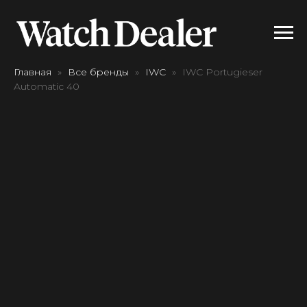
Главная
Все бренды
IWC
IWC Portugieser
Automatic 40