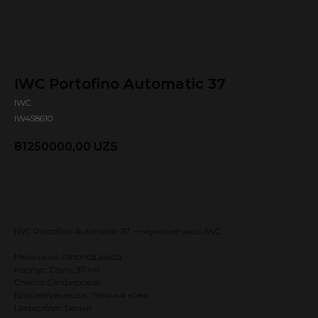
IWC Portofino Automatic 37
IWC
IW458610
81250000,00
UZS
Оформить предзаказ 🕿
IWC Portofino Automatic 37 — мужские часы IWC.
Механизм: Автоподзавод
Корпус: Сталь, 37 мм
Стекло: Сапфировое
Браслет/ремешок: Телячья кожа
Циферблат: Белый