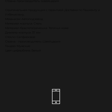
Страна-производитель: Швейцария
Оригинальная продукция с гарантией. Доставка по Ташкенту и
Узбекистану.
Механизм: Автоподзавод
Материал корпуса: Сталь
Материал браслета/ремешка: Телячья кожа
Диаметр корпуса: 37 мм
Стекло: Сапфировое
Страна - производитель: Швейцария
Гендер: Мужские
Цвет циферблата: Белый