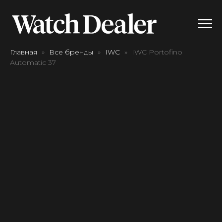
Главная
Все бренды
IWC
IWC Portofino
Automatic 37