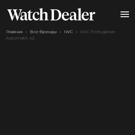
Главная
Все бренды
IWC
IWC Portugieser
Automatic 42