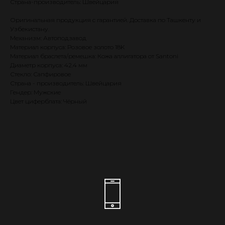
Страна-производитель: Швейцария
Оригинальная продукция с гарантией. Доставка по Ташкенту и
Узбекистану.
Механизм: Автоподзавод
Материал корпуса: Розовое золото 18K
Материал браслета/ремешка: Кожа аллигатора от Santoni
Диаметр корпуса: 42.4 мм
Стекло: Сапфировое
Страна - производитель: Швейцария
Гендер: Мужские
Цвет циферблата: Чёрный