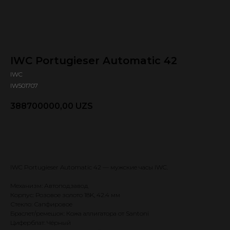
IWC Portugieser Automatic 42
IWC
IW501707
388700000,00
UZS
Оформить предзаказ 🕿
IWC Portugieser Automatic 42 — мужские часы IWC.
Механизм: Автоподзавод
Корпус: Розовое золото 18K, 42.4 мм
Стекло: Сапфировое
Браслет/ремешок: Кожа аллигатора от Santoni
Циферблат: Чёрный