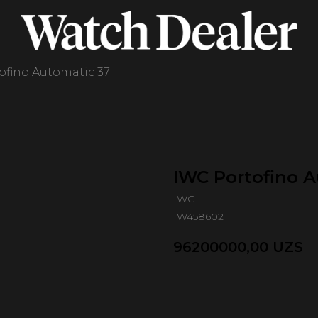
ofino Automatic 37
IWC Portofino 
IWC
IW458602
96200000,00
UZS
Оформить предзаказ 