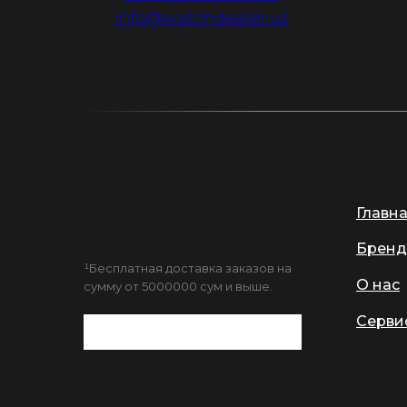
info@watchdealer.uz
Главн
Бренд
¹Бесплатная доставка заказов на
О нас
сумму от 5000000 сум и выше.
Серви