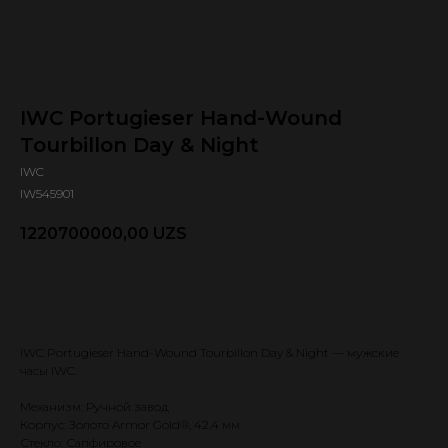
IWC Portugieser Hand-Wound
Tourbillon Day & Night
IWC
IW545901
1220700000,00
UZS
Оформить предзаказ 🕿
IWC Portugieser Hand-Wound Tourbillon Day & Night — мужские
часы IWC.
Механизм: Ручной завод
Корпус: Золото Armor Gold®, 42.4 мм
Стекло: Сапфировое