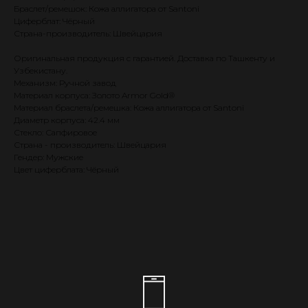
Браслет/ремешок: Кожа аллигатора от Santoni
Циферблат: Чёрный
Страна-производитель: Швейцария
Оригинальная продукция с гарантией. Доставка по Ташкенту и
Узбекистану.
Механизм: Ручной завод
Материал корпуса: Золото Armor Gold®
Материал браслета/ремешка: Кожа аллигатора от Santoni
Диаметр корпуса: 42.4 мм
Стекло: Сапфировое
Страна - производитель: Швейцария
Гендер: Мужские
Цвет циферблата: Чёрный