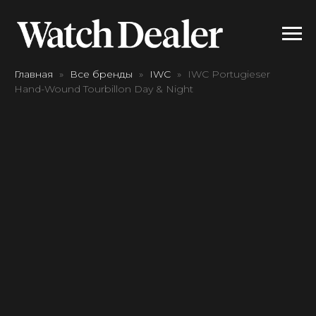
Главная
Все бренды
IWC
IWC Portugieser
Hand-Wound Tourbillon Day & Night