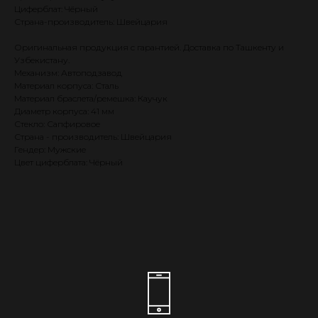
Циферблат: Чёрный
Страна-производитель: Швейцария
Оригинальная продукция с гарантией. Доставка по Ташкенту и
Узбекистану.
Механизм: Автоподзавод
Материал корпуса: Сталь
Материал браслета/ремешка: Каучук
Диаметр корпуса: 41 мм
Стекло: Сапфировое
Страна - производитель: Швейцария
Гендер: Мужские
Цвет циферблата: Чёрный