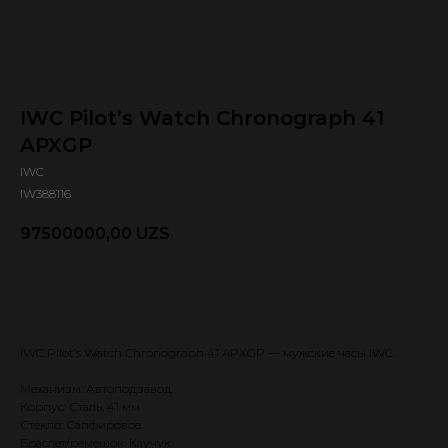
IWC Pilot’s Watch Chronograph 41
APXGP
IWC
IW388116
97500000,00
UZS
Оформить предзаказ 🕿
IWC Pilot’s Watch Chronograph 41 APXGP — мужские часы IWC.
Механизм: Автоподзавод
Корпус: Сталь, 41 мм
Стекло: Сапфировое
Браслет/ремешок: Каучук