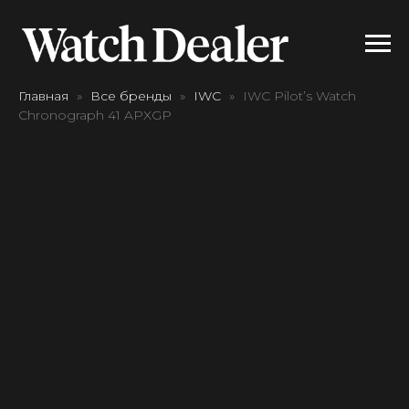
Главная
Все бренды
IWC
IWC Pilot’s Watch
Chronograph 41 APXGP