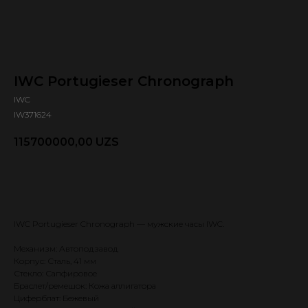
IWC Portugieser Chronograph
IWC
IW371624
115700000,00
UZS
Оформить предзаказ 🕿
IWC Portugieser Chronograph — мужские часы IWC.
Механизм: Автоподзавод
Корпус: Сталь, 41 мм
Стекло: Сапфировое
Браслет/ремешок: Кожа аллигатора
Циферблат: Бежевый