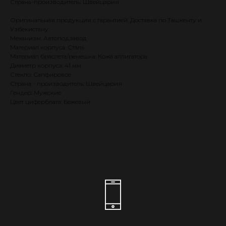
Страна-производитель: Швейцария
Оригинальная продукция с гарантией. Доставка по Ташкенту и
Узбекистану.
Механизм: Автоподзавод
Материал корпуса: Сталь
Материал браслета/ремешка: Кожа аллигатора
Диаметр корпуса: 41 мм
Стекло: Сапфировое
Страна - производитель: Швейцария
Гендер: Мужские
Цвет циферблата: Бежевый