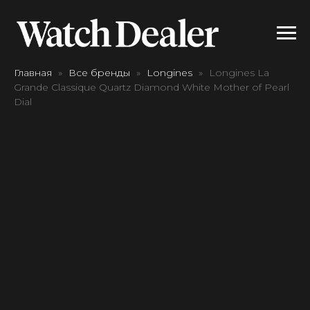
Главная
Все бренды
Longines
Longines La
Grande Classique Quartz Diamond White Mother of Pearl
Dial