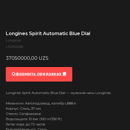
Longines Spirit Automatic Blue Dial
Longines
L34104936
37050000,00
UZS
Оформить предзаказ 🕿
Longines Spirit Automatic Blue Dial — мужские часы Longines.
Механизм: Автоподзавод, калибр L888.4
Корпус: Сталь, 37 мм
Стекло: Сапфировое
Водозащита: 10 bar (100 m/330 ft)
Запас хода: до 72 часов
Браслет/ремешок: Сталь