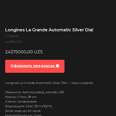
Longines La Grande Automatic Silver Dial
Longines
L4.918.4.71.6
24375000,00
UZS
Оформить предзаказ 🕿
Longines La Grande Automatic Silver Dial — часы Longines.
Механизм: Автоподзавод, калибр L591
Корпус: Сталь, 38 мм
Стекло: Сапфировое
Водозащита: 3 bar (30 m/100 ft)
Запас хода: до 40 часов
Браслет/ремешок: Сталь