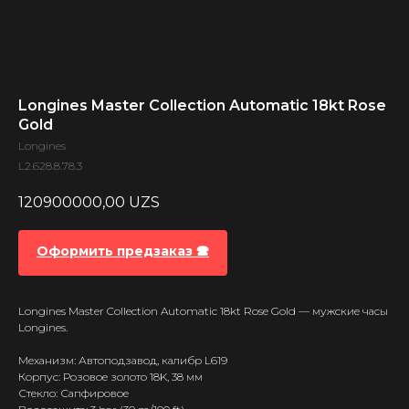
Longines Master Collection Automatic 18kt Rose
Gold
Longines
L2.628.8.78.3
120900000,00
UZS
Оформить предзаказ 🕿
Longines Master Collection Automatic 18kt Rose Gold — мужские часы
Longines.
Механизм: Автоподзавод, калибр L619
Корпус: Розовое золото 18K, 38 мм
Стекло: Сапфировое