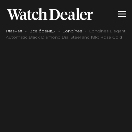
Главная
Все бренды
Longines
Longines Elegant
Automatic Black Diamond Dial Steel and 18kt Rose Gold