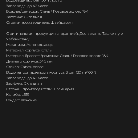
Водозащита: 3 bar (30 m/100 ft)
Запас хода: до 42 часов
Браслет/ремешок: Сталь / Розовое золото 18K
Застёжка: Складная
Страна-производитель: Швейцария
Оригинальная продукция с гарантией. Доставка по Ташкенту и
Узбекистану.
Механизм: Автоподзавод
Материал корпуса: Сталь
Материал браслета/ремешка: Сталь / Розовое золото 18K
Диаметр корпуса: 34.5 мм
Стекло: Сапфировое
Водонепроницаемость корпуса: 3 bar (30 m/100 ft)
Запас хода: до 42 часов
Застёжка: Складная
Страна - производитель: Швейцария
Калибр: L619
Гендер: Женские