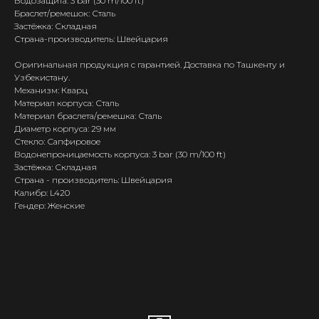
Водозащита: 3 bar (30 m/100 ft)
Браслет/ремешок: Сталь
Застёжка: Складная
Страна-производитель: Швейцария
Оригинальная продукция с гарантией. Доставка по Ташкенту и
Узбекистану.
Механизм: Кварц
Материал корпуса: Сталь
Материал браслета/ремешка: Сталь
Диаметр корпуса: 29 мм
Стекло: Сапфировое
Водонепроницаемость корпуса: 3 bar (30 m/100 ft)
Застёжка: Складная
Страна - производитель: Швейцария
Калибр: L420
Гендер: Женские