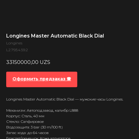
Longines Master Automatic Black Dial
Longines
L2.793.4.59.2
33150000,00
UZS
Оформить предзаказ 🕿
Longines Master Automatic Black Dial — мужские часы Longines.
Механизм: Автоподзавод, калибр L888
Корпус: Сталь, 40 мм
Стекло: Сапфировое
Водозащита: 3 bar (30 m/100 ft)
Запас хода: до 64 часов
Браслет/ремешок: Кожа аллигатора