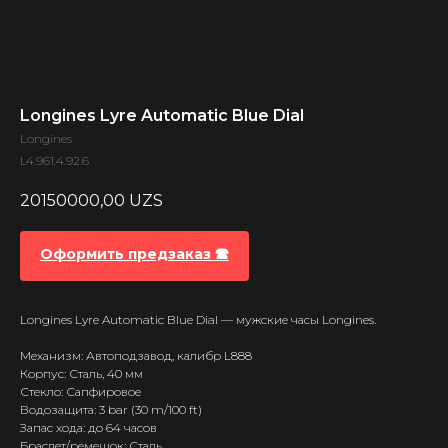
Longines Lyre Automatic Blue Dial
Longines
L4.961.4.92.6
20150000,00
UZS
Оформить предзаказ 🕿
Longines Lyre Automatic Blue Dial — мужские часы Longines.
Механизм: Автоподзавод, калибр L888
Корпус: Сталь, 40 мм
Стекло: Сапфировое
Водозащита: 3 bar (30 m/100 ft)
Запас хода: до 64 часов
Браслет/ремешок: Сталь