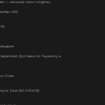
tic — женские часы Longines.
алибр L595
ft)
ейцария
гарантией. Доставка по Ташкенту и
а: Сталь
а: 3 bar (30 m/100 ft)