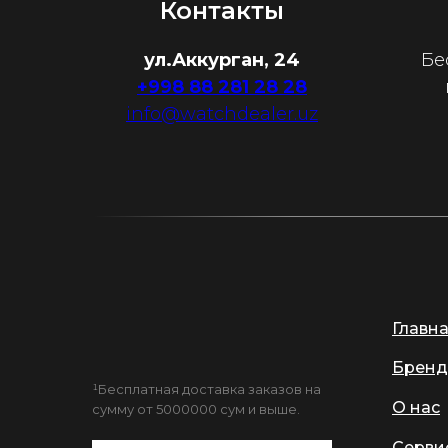
Контакты
ул.Аккурган, 24
Бе
+998 88 281 28 28
info@watchdealer.uz
Главн
Бренд
¹Бесплатная доставка заказов на
О нас
сумму от 5000000 сум и выше.
Серви