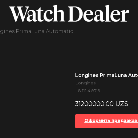
gines PrimaLuna Automatic
Longines PrimaLuna Aut
Longines
L8.111.4.87.6
31200000,00
UZS
Оформить предзаказ 