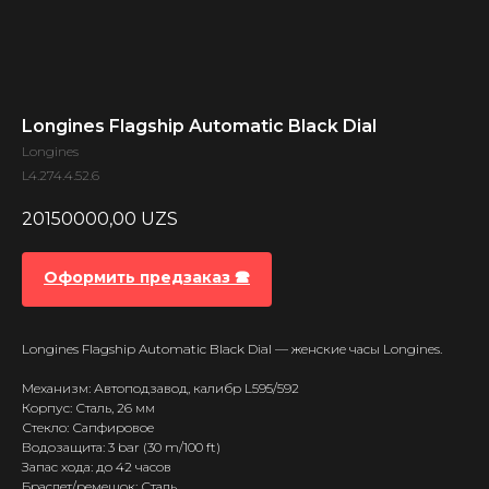
Longines Flagship Automatic Black Dial
Longines
L4.274.4.52.6
20150000,00
UZS
Оформить предзаказ 🕿
Longines Flagship Automatic Black Dial — женские часы Longines.
Механизм: Автоподзавод, калибр L595/592
Корпус: Сталь, 26 мм
Стекло: Сапфировое
Водозащита: 3 bar (30 m/100 ft)
Запас хода: до 42 часов
Браслет/ремешок: Сталь