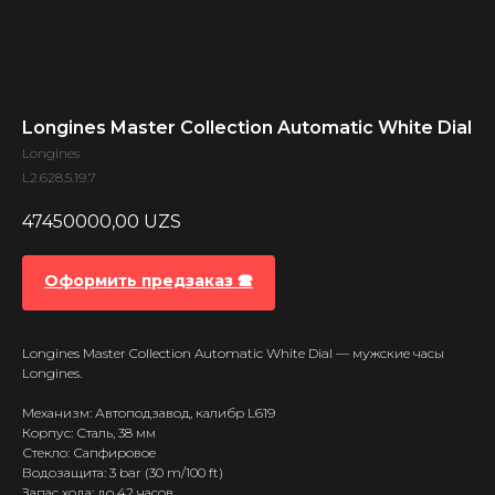
Longines Master Collection Automatic White Dial
Longines
L2.628.5.19.7
47450000,00
UZS
Оформить предзаказ 🕿
Longines Master Collection Automatic White Dial — мужские часы
Longines.
Механизм: Автоподзавод, калибр L619
Корпус: Сталь, 38 мм
Стекло: Сапфировое
Водозащита: 3 bar (30 m/100 ft)
Запас хода: до 42 часов