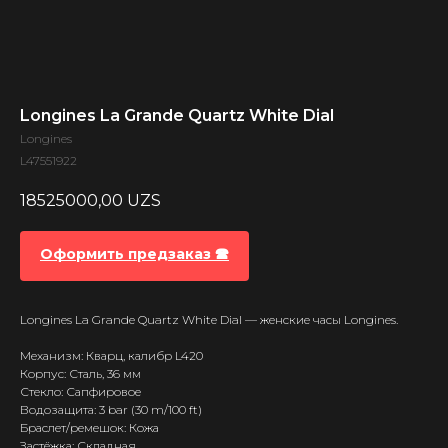
Longines La Grande Quartz White Dial
Longines
L47551922
18525000,00
UZS
Оформить предзаказ 🕿
Longines La Grande Quartz White Dial — женские часы Longines.
Механизм: Кварц, калибр L420
Корпус: Сталь, 36 мм
Стекло: Сапфировое
Водозащита: 3 bar (30 m/100 ft)
Браслет/ремешок: Кожа
Застёжка: Складная