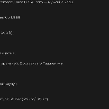
tomatic Black Dial 41 mm — мужские часы
калибр L888
000 ft)
ейцария
гарантией. Доставка по Ташкенту и
а: Каучук
са: 30 bar (300 m/1000 ft)