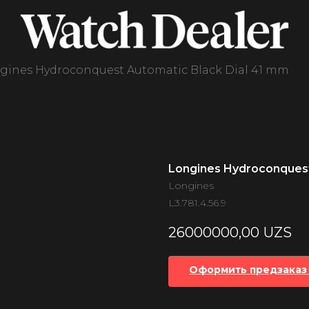
gines Hydroconquest Automatic Black Dial 41 mm
Longines Hydroconquest
Longines
L3.781.4.56.9
26000000,00
UZS
Оформить предзаказ 