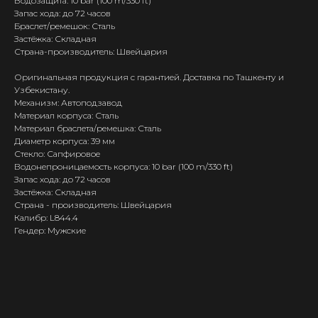
Водозащита: 10 bar (100 m/330 ft)
Запас хода: до 72 часов
Браслет/ремешок: Сталь
Застёжка: Складная
Страна-производитель: Швейцария
Оригинальная продукция с гарантией. Доставка по Ташкенту и
Узбекистану.
Механизм: Автоподзавод
Материал корпуса: Сталь
Материал браслета/ремешка: Сталь
Диаметр корпуса: 39 мм
Стекло: Сапфировое
Водонепроницаемость корпуса: 10 bar (100 m/330 ft)
Запас хода: до 72 часов
Застёжка: Складная
Страна - производитель: Швейцария
Калибр: L844.4
Гендер: Мужские