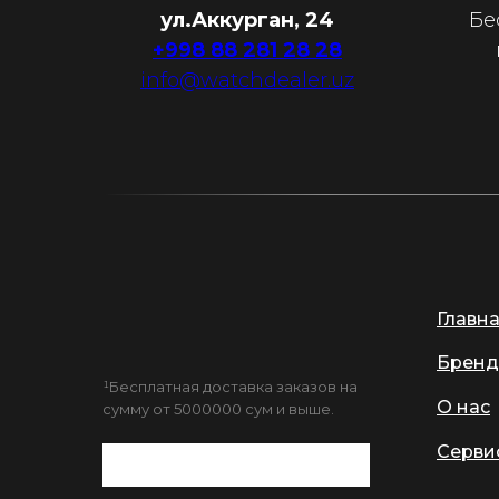
ул.Аккурган, 24
Бе
+998 88 281 28 28
info@watchdealer.uz
Главн
Бренд
¹Бесплатная доставка заказов на
О нас
сумму от 5000000 сум и выше.
Серви