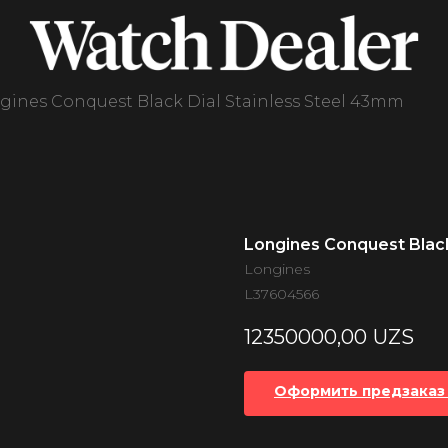
gines Conquest Black Dial Stainless Steel 43mm
Longines Conquest Black
Longines
L37604566
12350000,00
UZS
Оформить предзаказ 