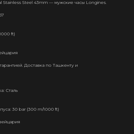
al Stainless Steel 43mm — мужские часы Longines.
57
000 ft)
ейцария
гарантией. Доставка по Ташкенту и
а: Сталь
са: 30 bar (300 m/1000 ft)
Швейцария