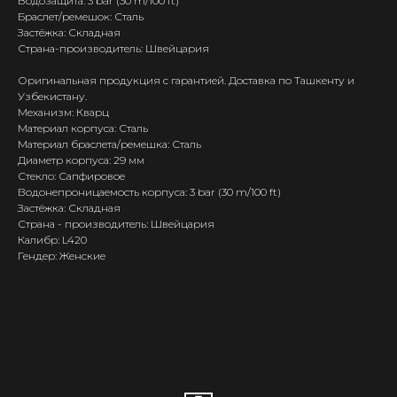
Водозащита: 3 bar (30 m/100 ft)
Браслет/ремешок: Сталь
Застёжка: Складная
Страна-производитель: Швейцария
Оригинальная продукция с гарантией. Доставка по Ташкенту и
Узбекистану.
Механизм: Кварц
Материал корпуса: Сталь
Материал браслета/ремешка: Сталь
Диаметр корпуса: 29 мм
Стекло: Сапфировое
Водонепроницаемость корпуса: 3 bar (30 m/100 ft)
Застёжка: Складная
Страна - производитель: Швейцария
Калибр: L420
Гендер: Женские