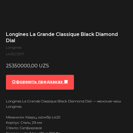
Longines La Grande Classique Black Diamond
Dial
Longines
L4.512.1.57.7
25350000,00
UZS
Оформить предзаказ 🕿
Longines La Grande Classique Black Diamond Dial — женские часы
Longines.
Механизм: Кварц, калибр L420
Корпус: Сталь, 29 мм
Стекло: Сапфировое